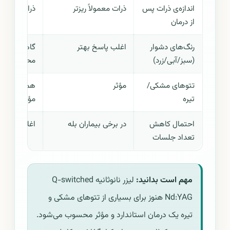
اندازه‌ی ذرات پس
ذرات معمولاً ریزتر
ذرات نسبتاً 
از درمان
رنگ‌های دشوار
اغلب پاسخ بهتر
گاهی پاسخ
(سبز/آبی/زرد)
محدودتر
تتوهای مشکی/
مؤثر
همچنان استا
تیره
مؤثر
احتمال کاهش
در برخی بیماران بله
اغلب جلسات
تعداد جلسات
مهم است بدانید:
لیزر نانوثانیه Q-switched
Nd:YAG هنوز برای بسیاری از تتوهای مشکی و
تیره یک درمان استاندارد و مؤثر محسوب می‌شود.