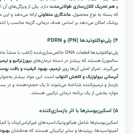
و
هم تحریک کلاژن‌سازی طولانی‌مدت
دارد. یکی از ویژگی‌های آن
که بسته به نوع محصول،
ماندگاری متفاوتی
ارائه می‌دهد و این 
پزشک امکان می‌دهد بر اساس هدف درمانی، گزینه مناسب را انتخ
۴) پلی‌نوکلئوتیدها (PN) و PDRN
پلی‌نوکلئوتیدها قطعات DNA خالص‌سازی‌شده (اغلب با منشأ م
سالمون) هستند که بیشتر در دسته درمان‌های
بیورژنراتیو و ترمی
می‌گیرند. تمرکز اصلی آن‌ها روی
ترمیم، بهبود کیفیت و بافت پوس
آبرسانی بیولوژیک و کاهش التهاب
است. این مواد بیشتر به‌عنوان
بازساز و ترمیم‌کننده شناخته می‌شوند تا یک حجم‌دهنده، و در بسیا
موارد بخشی از یک برنامه درمانی ترکیبی هستند.
۵) اسکین‌بوسترها با اثر بازسازی‌کننده
اسکین‌بوسترها شامل هیالورونیک‌اسیدهای غیرکراس‌لینک یا کم‌ک
آمینواسیدها، پپتیدها و سایر ترکیباتی هستند که هدفشان
بهبود