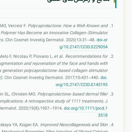
MO, Vercesi F.
Polycaprolactone: How a Well-Known and
c Polymer Has Become an Innovative Collagen-Stimulator
cs.
Clin Cosmet Investig Dermatol. 2020;13:31–48.
doi.or
g/10.2147/CCID.S229054
elo F, Nicolau P, Piovano L, et al.
Recommendations for
gmentation and rejuvenation of the face and hands with
 generation polycaprolactone-based collagen stimulator
).
Clin Cosmet Investig Dermatol. 2017;10:431–440.
doi.
org/10.2147/CCID.S145195
in SL, Christen MO.
Polycaprolactone-based dermal filler
mplications: A retrospective study of 1111 treatments.
J
ermatol. 2020;19(8):1907–1914.
doi.org/10.1111/jocd.1
3518
skaya YA, Kogan EA.
Improved Neocollagenesis and Skin