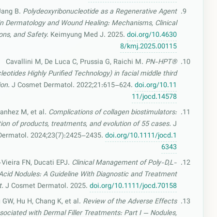
Jang B.
Polydeoxyribonucleotide as a Regenerative Agent
in Dermatology and Wound Healing: Mechanisms, Clinical
ons, and Safety.
Keimyung Med J. 2025.
doi.org/10.4630
8/kmj.2025.00115
Cavallini M, De Luca C, Prussia G, Raichi M.
PN-HPT®
leotides Highly Purified Technology) in facial middle third
ion.
J Cosmet Dermatol. 2022;21:615–624.
doi.org/10.11
11/jocd.14578
Ianhez M, et al.
Complications of collagen biostimulators:
ion of products, treatments, and evolution of 55 cases.
J
ermatol. 2024;23(7):2425–2435.
doi.org/10.1111/jocd.1
6343
ieira FN, Ducati EPJ.
Clinical Management of Poly-D,L-
Acid Nodules: A Guideline With Diagnostic and Treatment
.
J Cosmet Dermatol. 2025.
doi.org/10.1111/jocd.70158
 GW, Hu H, Chang K, et al.
Review of the Adverse Effects
sociated with Dermal Filler Treatments: Part I — Nodules,