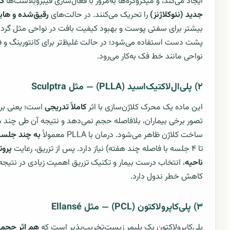
ایجاد می‌کند، و میکروکره‌ها به‌مرور با فعال‌سازی فیبروبلاست‌ها
کل
جدید (نئوکلاژنز)
را تحریک می‌کنند. در حالت‌های
رقیق‌شده و های
بیشتر برای سفتی پوست و بهبود کیفیت بافت در نواحی مثل گردن
پشت دست استفاده می‌شود؛ در حالت غلیظ‌تر برای کانتورینگ و ف
نواحی مانند خط فک به‌کار می‌رود.
۲) پلی‌ال‌لاکتیک‌اسید (PLLA) — مثل Sculptra
این ماده یک محرک کلاژن‌سازی با اثر
کاملاً تدریجی
است؛ یعنی بر
تصور برخی بیماران، بلافاصله حجم نمی‌دهد و نتیجه آن طی چند ما
ساخت کلاژن ظاهر می‌شود. درمان با PLLA معمولاً
به چند جلسه
تا ۴ جلسه با فاصله چند هفته) نیاز دارد. پس از تزریق، رعایت
پروت
ناحیه
، انتخاب درست بیمار و تکنیک تزریق اهمیت زیادی در نتیجه 
کاهش خطر ندول دارد.
۳) پلی‌کاپرولاکتون (PCL) — مثل Ellansé
پلی‌کاپرولاکتون یک پلیمر زیست‌تخریب‌پذیر است که
هم اثر حجم‌