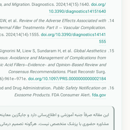
, and Migration.
Diagnostics. 2024;14(15):1640.
doi.org/
10.3390/diagnostics14151640
GW, et al.
Review of the Adverse Effects Associated with
ermal Filler Treatments: Part II — Vascular Complication.
cs. 2024;14(14):1555.
doi.org/10.3390/diagnostics14141
555
Signorini M, Liew S, Sundaram H, et al.
Global Aesthetics
sus: Avoidance and Management of Complications from
ic Acid Fillers—Evidence- and Opinion-Based Review and
Consensus Recommendations.
Plast Reconstr Surg.
(6):961e–971e.
doi.org/10.1097/PRS.0000000000002184
od and Drug Administration.
Public Safety Notification on
Exosome Products.
FDA Consumer Alert.
fda.gov
این مقاله صرفاً جنبه آموزشی و اطلاع‌رسانی دارد و جایگزین معاینه
مشاوره حضوری با پزشک متخصص نیست. هرگونه تصمیم درمانی ب