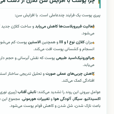
چرا پوست با افزایش سن کلاژن از دست می
پیری پوست یک فرایند چندعاملی است. با افزایش سن:
فعالیت فیبروبلاست‌ها کاهش می‌یابد
و ساخت کلاژن جدید ک
می‌شود.
میزان
کلاژن نوع I و III
و همچنین
الاستین
پوست کم می‌شود
انسجام و کشسانی پوست افت می‌کند.
هیالورونیک‌اسید طبیعی
پوست که نقش آبرسانی و حجم دار
می‌یابد.
کاهش چربی‌های عمقی صورت
و تحلیل تدریجی ساختار استخ
افتادگی کمک می‌کند.
عوامل بیرونی این روند را تشدید می‌کنند:
تابش آفتاب
(پیری نوری
اکسیداتیو
،
سیگار
،
آلودگی هوا
و
تغییرات هورمونی
. مجموع این ع
باعث نازک شدن، شل شدن و کاهش قوام پوست می‌شود.