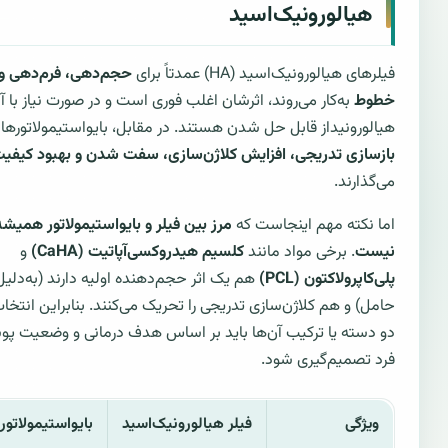
هیالورونیک‌اسید
فیلرهای هیالورونیک‌اسید (HA) عمدتاً برای
حجم‌دهی، فرم‌دهی و
خطوط
به‌کار می‌روند، اثرشان اغلب فوری است و در صورت نیاز با آن
هیالورونیداز قابل حل شدن هستند. در مقابل، بایواستیمولاتورها
بازسازی تدریجی، افزایش کلاژن‌سازی، سفت شدن و بهبود کیفی
می‌گذارند.
اما نکته مهم اینجاست که
مرز بین فیلر و بایواستیمولاتور همیش
نیست
. برخی مواد مانند
کلسیم هیدروکسی‌آپاتیت (CaHA)
و
پلی‌کاپرولاکتون (PCL)
هم یک اثر حجم‌دهنده اولیه دارند (به‌دلیل
حامل) و هم کلاژن‌سازی تدریجی را تحریک می‌کنند. بنابراین انتخا
دو دسته یا ترکیب آن‌ها باید بر اساس هدف درمانی و وضعیت پ
فرد تصمیم‌گیری شود.
ویژگی
فیلر هیالورونیک‌اسید
بایواستیمولاتور