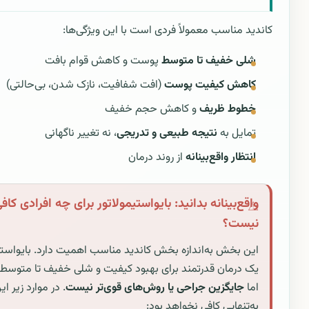
کاندید مناسب معمولاً فردی است با این ویژگی‌ها:
شلی خفیف تا متوسط
پوست و کاهش قوام بافت
کاهش کیفیت پوست
(افت شفافیت، نازک شدن، بی‌حالتی)
خطوط ظریف
و کاهش حجم خفیف
تمایل به
نتیجه طبیعی و تدریجی
، نه تغییر ناگهانی
انتظار واقع‌بینانه
از روند درمان
واقع‌بینانه بدانید: بایواستیمولاتور برای چه افرادی کاف
نیست؟
این بخش به‌اندازه بخش کاندید مناسب اهمیت دارد. بایواستی
یک درمان قدرتمند برای بهبود کیفیت و شلی خفیف تا متوسط
اما
جایگزین جراحی یا روش‌های قوی‌تر نیست
. در موارد زیر ا
به‌تنهایی کافی نخواهد بود: