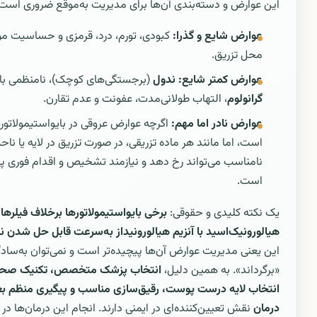
این عوارض و دسته‌بندی آن‌ها برای مدیریت به‌موقع ضروری است
عوارض شایع و گذرا:
کبودی، تورم، درد، قرمزی و حساسیت م
محل تزریق.
عوارض کمتر شایع:
ندول
(برجستگی‌های کوچک)، نامنظمی با
گرانولوم
، التهاب طولانی‌مدت، عفونت و عدم تقارن.
عوارض نادر اما مهم:
اگرچه عوارض عروقی در بایواستیمولاتوره
است، اما مانند هر ماده تزریقی، در صورت تزریق در لایه یا ناحی
نامناسب می‌تواند رخ دهد و نیازمند تشخیص و اقدام فوری 
است.
یک نکته کلیدی و حقوقی:
برخی بایواستیمولاتورها برخلاف فیلرها
هیالورونیک‌اسید با آنزیم هیالورونیداز به‌سرعت قابل حل شدن ن
این یعنی مدیریت عوارض آن‌ها پیچیده‌تر است و نمی‌توان به‌سادگ
«برگرداند». به همین دلیل،
انتخاب پزشک متخصص، تکنیک صحیح
انتخاب لایه درست پوست، رقیق‌سازی مناسب و پیگیری منظم بع
درمان
نقش تعیین‌کننده‌ای در ایمنی دارند. انجام این درمان‌ها د