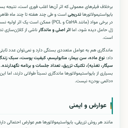
برخلاف فیلرهای معمولی که اثر آن‌ها اغلب فوری است، نتیجه بسیا
بایواستیمولاتورها
تدریجی
است و طی چند هفته تا چند ماه ظاهر 
در برخی مواد (مانند CaHA و PCL) ممکن است یک اثر او
ژل حامل دیده شود، اما
اثر اصلی و ماندگار
ناشی از کلاژن‌سازی تد
است.
ماندگاری هم به عوامل متعددی بستگی دارد و نمی‌توان عدد ثابتی
داد:
نوع ماده، سن بیمار، متابولیسم، کیفیت پوست، سبک زندگی
سیگار، تغذیه)، تکنیک تزریق، تعداد جلسات و برنامه نگهدارنده.
ب
بسیاری از بایواستیمولاتورها ماندگاری نسبتاً طولانی دارند، اما این
«دائمی بودن» نیست.
عوارض و ایمنی
مانند هر روش تزریقی، بایواستیمولاتورها هم عوارض احتمالی دار