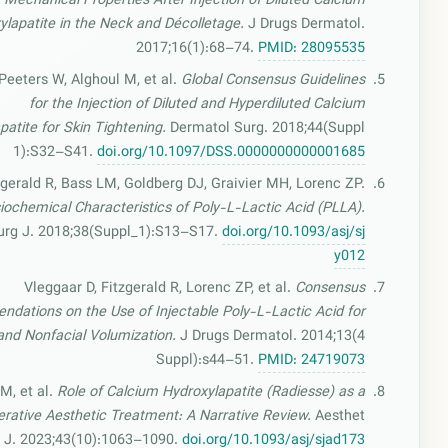
Mechanical Properties After Injection of Diluted Calcium
ylapatite in the Neck and Décolletage.
J Drugs Dermatol.
2017;16(1):68–74.
PMID: 28095535
 Peeters W, Alghoul M, et al.
Global Consensus Guidelines
for the Injection of Diluted and Hyperdiluted Calcium
patite for Skin Tightening.
Dermatol Surg. 2018;44(Suppl
1):S32–S41.
doi.org/10.1097/DSS.0000000000001685
zgerald R, Bass LM, Goldberg DJ, Graivier MH, Lorenc ZP.
iochemical Characteristics of Poly-L-Lactic Acid (PLLA).
urg J. 2018;38(Suppl_1):S13–S17.
doi.org/10.1093/asj/sj
y012
Vleggaar D, Fitzgerald R, Lorenc ZP, et al.
Consensus
ations on the Use of Injectable Poly-L-Lactic Acid for
and Nonfacial Volumization.
J Drugs Dermatol. 2014;13(4
Suppl):s44–51.
PMID: 24719073
M, et al.
Role of Calcium Hydroxylapatite (Radiesse) as a
rative Aesthetic Treatment: A Narrative Review.
Aesthet
 J. 2023;43(10):1063–1090.
doi.org/10.1093/asj/sjad173